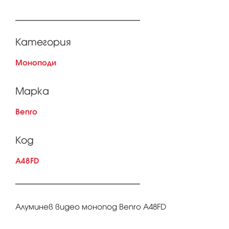
Категория
Моноподи
Марка
Benro
Код
A48FD
Алуминев видео монопод Benro A48FD