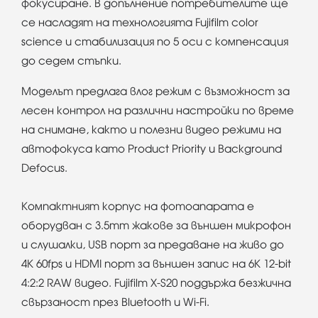
фокусиране. В допълнение потребителите ще
се насладят на технологията Fujifilm color
science и стабилизация по 5 оси с компенсация
до седем стъпки.
Моделът предлага влог режим с възможност за
лесен контрол на различни настройки по време
на снимане, както и полезни видео режими на
автофокуса като Product Priority и Background
Defocus.
Компактният корпус на фотоапарата е
оборудван с 3.5mm жакове за външен микрофон
и слушалки, USB порт за предаване на живо до
4K 60fps и HDMI порт за външен запис на 6K 12-bit
4:2:2 RAW видео. Fujifilm X-S20 поддържа безжична
свързаност през Bluetooth и Wi-Fi.