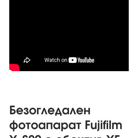
Безогледален
фотоапарат Fujifilm