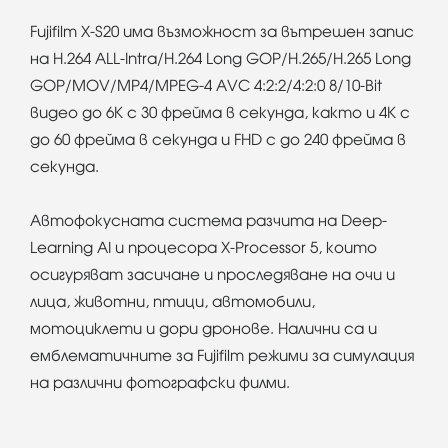
Fujifilm X-S20 има възможност за вътрешен запис
на H.264 ALL-Intra/H.264 Long GOP/H.265/H.265 Long
GOP/MOV/MP4/MPEG-4 AVC 4:2:2/4:2:0 8/10-Bit
видео до 6K с 30 фрейма в секунда, както и 4K с
до 60 фрейма в секунда и FHD с до 240 фрейма в
секунда.
Автофокусната система разчита на Deep-
Learning AI и процесора X-Processor 5, които
осигуряват засичане и проследяване на очи и
лица, животни, птици, автомобили,
мотоциклети и дори дронове. Налични са и
емблематичните за Fujifilm режими за симулация
на различни фотографски филми.