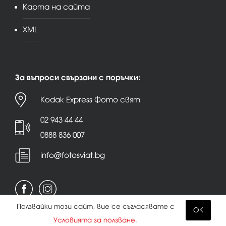
Карта на сайта
XML
За въпроси свързани с поръчки:
Kodak Express Фото свят
02 943 44 44
0888 836 007
info@fotosviat.bg
Ползвайки този сайт, вие се съгласявате с
OK
Условията за ползване
.