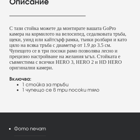
Описание
С тази стойка можете да монтирате вашата GoPro
камера на кормилото на велосипед, седалковата тръба,
щеки, уинд или кайтсърф рамка, тънки ролбари и като
цяло на всяка тръба с диаметър от 1.9 до 3.5 см.
Чупещото се в три посоки рамо позволява лесно и
прецизно настройване на желания ъгъл. Стойката е
съвместима с всички HERO 3, HERO 2 и HD HERO
оригинални камери.
Включва:
1 стойка за тръби
1 чупещо се в три посоки тяло
Фото печат