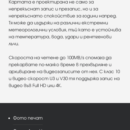
Картата е проектирана не само за
непрекъснат запис и презапис, но и за
непрекъснато спокойствие за години напред.
Тя може да издържи на различни екстремни
метеорологични условия, тъй като е устойчива
на температура, вода, удари и рентгенови
лъчи.
Скороста на четене до 100MB/s спомага да
прекарвате по-малко време в прехвърляне и
архивиране на видеозаписите от нея. С клас 10
и видео скорост U3 и V30 тя поддържа запис на
видео във Full HD или 4K.
Фото печат