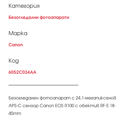
Категория
Безогледални фотоапарати
Марка
Canon
Код
6052C034AA
Безогледален фотоапарат с 24,1-мегапикселов
APS-C сензор Canon EOS R100 с обектив RF-S 18-
45mm