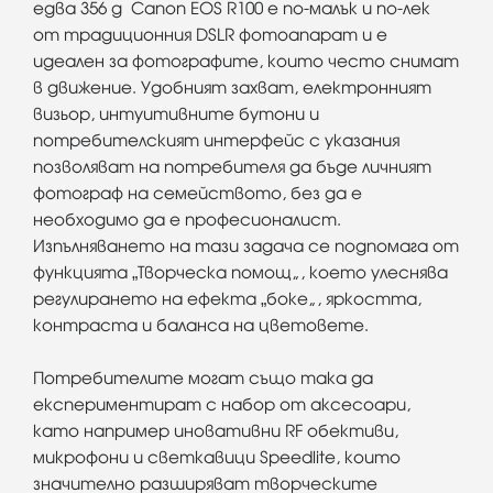
едва 356 g Canon EOS R100 е по-малък и по-лек
от традиционния DSLR фотоапарат и е
идеален за фотографите, които често снимат
в движение. Удобният захват, електронният
визьор, интуитивните бутони и
потребителският интерфейс с указания
позволяват на потребителя да бъде личният
фотограф на семейството, без да е
необходимо да е професионалист.
Изпълняването на тази задача се подпомага от
функцията „Творческа помощ“, което улеснява
регулирането на ефекта „боке“, яркостта,
контраста и баланса на цветовете.
Потребителите могат също така да
експериментират с набор от аксесоари,
като например иновативни RF обективи,
микрофони и светкавици Speedlite, които
значително разширяват творческите