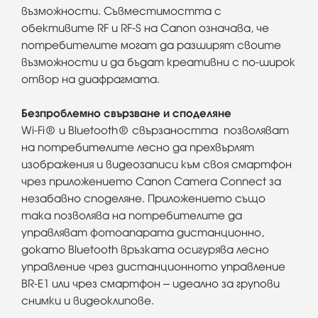
възможности. Съвместимостта с
обективите RF и RF-S на Canon означава, че
потребителите могат да разширят своите
възможности и да бъдат креативни с по-широк
отвор на диафрагмата.
Безпроблемно свързване и споделяне
Wi-Fi® и Bluetooth® свързаността позволяват
на потребителите лесно да прехвърлят
изображения и видеозаписи към своя смартфон
чрез приложението Canon Camera Connect за
незабавно споделяне. Приложението също
така позволява на потребителите да
управляват фотоапарата дистанционно,
докато Bluetooth връзката осигурява лесно
управление чрез дистанционното управление
BR-E1 или чрез смартфон – идеално за групови
снимки и видеоклипове.