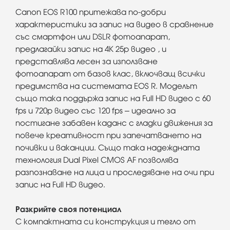
Canon EOS R100 притежава по-добри
характеристики за запис на видео в сравнение
със смартфон или DSLR фотоапарат,
предлагайки запис на 4K 25p видео , и
представлява лесен за използване
фотоапарат от базов клас, включващ всички
предимства на системата EOS R. Моделът
също така поддържа запис на Full HD видео с 60
fps и 720p видео със 120 fps – идеално за
постигане забавен каданс с гладки движения за
повече креативност при запечатването на
почивки и ваканции. Също така надеждната
технология Dual Pixel CMOS AF позволява
разпознаване на лица и проследяване на очи при
запис на Full HD видео.
Разкрийте своя потенциал
С компактната си конструкция и тегло от