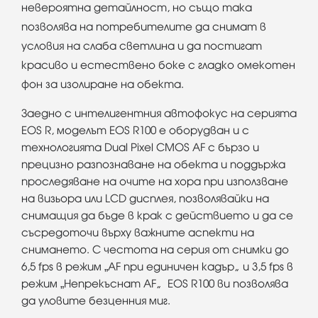
невероятна детайлност, но също така
позволява на потребителите да снимат в
условия на слаба светлина и да постигат
красиво и естествено боке с гладко омекотен
фон за изолиране на обекта.
Заедно с интелигентния автофокус на серията
EOS R, моделът EOS R100 е оборудван и с
технологията Dual Pixel CMOS AF с бързо и
прецизно разпознаване на обекта и поддържа
проследяване на очите на хора при използване
на визьора или LCD дисплея, позволявайки на
снимащия да бъде в крак с действието и да се
съсредоточи върху важните аспекти на
снимането. С честота на серия от снимки до
6,5 fps в режим „AF при единичен кадър“ и 3,5 fps в
режим „Непрекъснат AF“ EOS R100 ви позволява
да уловите безценния миг.