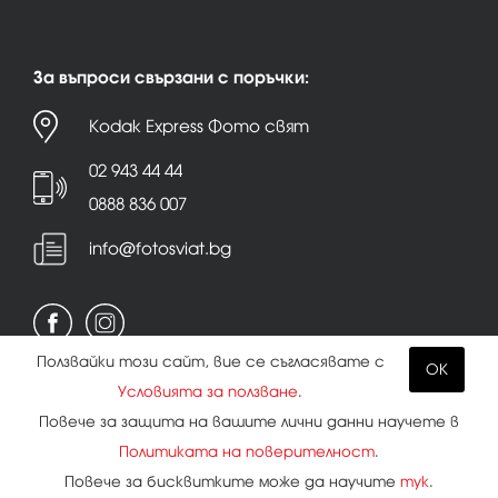
За въпроси свързани с поръчки:
Kodak Express Фото свят
02 943 44 44
0888 836 007
info@fotosviat.bg
Ползвайки този сайт, вие се съгласявате с
OK
Условията за ползване
.
Условия за ползване
|
Политика на поверителност
Повече за защита на вашите лични данни научете в
|
Бисквитки
Политиката на поверителност
.
Повече за бисквитките може да научите
тук
.
Всички права запазени.