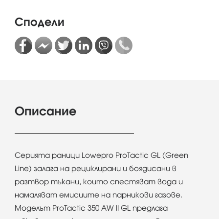
Сподели
Описание
Серията раници Lowepro ProTactic GL (Green
Line) залага на рециклирани и боядисани в
разтвор тъкани, които спестяват вода и
намаляват емисиите на парникови газове.
Моделът ProTactic 350 AW II GL предлага