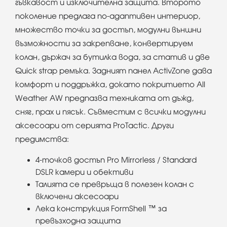
гъвкавост и изключителна защита. Второто
поколение предлага по-адаптивен интериор,
множество точки за достъп, модулни външни
възможности за закрепване, конвертируем
колан, държач за бутилка вода, за статив и две
Quick strap ремъка. Задният панел ActivZone дава
комфорт и поддръжка, докато покритието All
Weather AW предпазва техниката от дъжд,
сняг, прах и пясък. Съвместим с всички модулни
аксесоари от серията ProTactic. Други
предимства:
4-точков достъп Pro Mirrorless / Standard
DSLR камери и обективи
Талията се превръща в полезен колан с
включени аксесоари
Лека конструкция FormShell ™ за
превъзходна защита