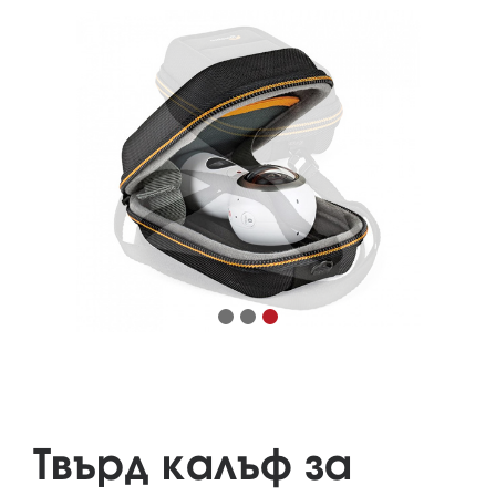
Твърд калъф за