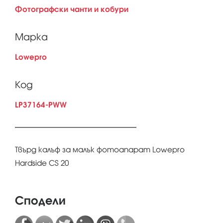
Фотографски чанти и кобури
Марка
Lowepro
Код
LP37164-PWW
Твърд калъф за малък фотоапарат Lowepro
Hardside CS 20
Сподели