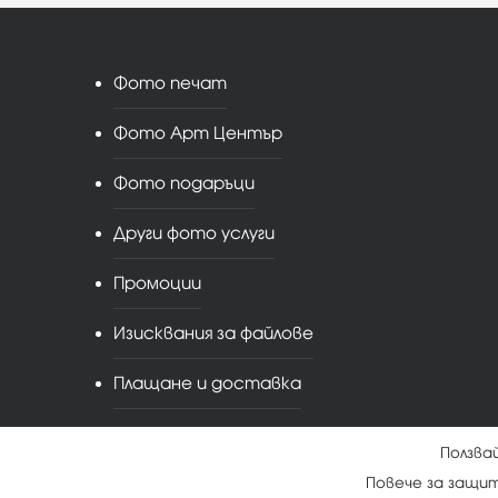
Фото печат
Фото Арт Център
Фото подаръци
Други фото услуги
Промоции
Изисквания за файлове
Плащане и доставка
Ползва
Повече за защи