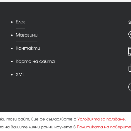
Блог
З
Магазини
Контакти
Карта на сайта
XML
йки този сайт, вие се съгласявате с
Условията за ползване
.
та на вашите лични данни научете в
Политиката на поверит