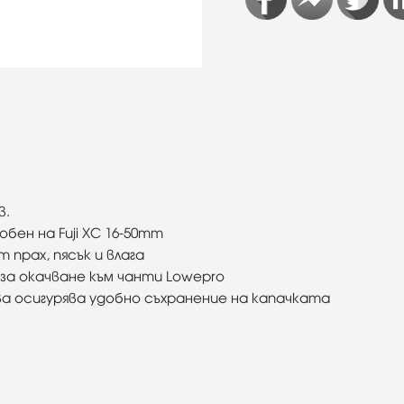
в.
бен на Fuji XC 16-50mm
 прах, пясък и влага
за окачване към чанти Lowepro
а осигурява удобно съхранение на капачката