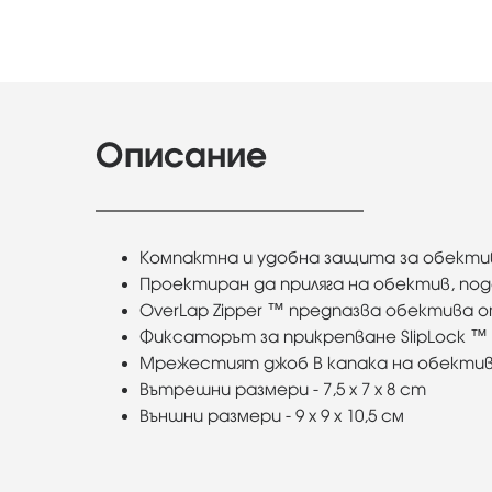
Описание
Компактна и удобна защита за обекти
Проектиран да приляга на обектив, подо
OverLap Zipper ™ предпазва обектива от
Фиксаторът за прикрепване SlipLock ™ 
Мрежестият джоб В капака на обектив
Вътрешни размери - 7,5 x 7 x 8 cm
Външни размери - 9 х 9 х 10,5 см