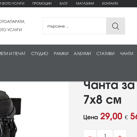
И ФОТО УСЛУГИ
ПРОМОЦИИ
БЛОГ
МАГАЗИНИ
КОНТАКТИ
ОТОАПАРАТИ,
ТО УСЛУГИ
ЕТИ И ПЕЧАТ
СТУДИО
РАМКИ
АЛБУМИ
СТАТИВИ
ЧАНТИ
Чанта за
7х8 см
29,00
5
Цена
€
–
+