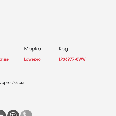
Марка
Код
ктиви
Lowepro
LP36977-0WW
epro 7х8 см