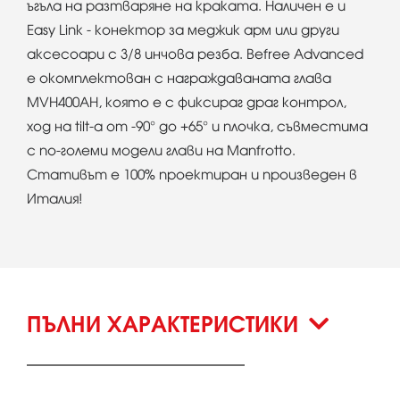
ъгъла на разтваряне на краката. Наличен е и
Easy Link - конектор за меджик арм или други
аксесоари с 3/8 инчова резба. Befree Advanced
е окомплектован с награждаваната глава
MVH400AH, която е с фиксираг драг контрол,
ход на tilt-а от -90° до +65° и плочка, съвместима
с по-големи модели глави на Manfrotto.
Стативът е 100% проектиран и произведен в
Италия!
ПЪЛНИ ХАРАКТЕРИСТИКИ