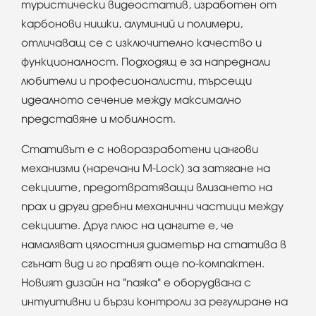
туристически видеостатив, изработен от
карбонови нишки, алуминий и полимери,
отличаващ се с изключително качество и
функционалност. Подходящ е за напреднали
любители и професионалисти, търсещи
идеалното сечение между максимално
представяне и мобилност.
Стативът е с новоразработени цангови
механизми (наречани M-Lock) за затягане на
секциите, предотвратяващи влизането на
прах и други дребни механични частици между
секциите. Друг плюс на цангите е, че
намаляват цялостния диаметър на статива в
сгънат вид и го правят още по-компактен.
Новият дизайн на "паяка" е оборудвана с
интуитивни и бързи контроли за регулиране на