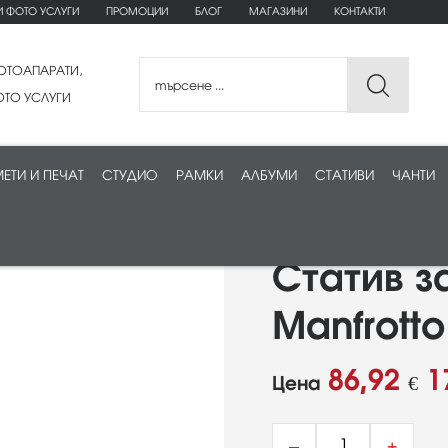
И ФОТО УСЛУГИ
ПРОМОЦИИ
БЛОГ
МАГАЗИНИ
КОНТАКТИ
ОТОАПАРАТИ,
ТО УСЛУГИ
ЕТИ И ПЕЧАТ
СТУДИО
РАМКИ
АЛБУМИ
СТАТИВИ
ЧАНТИ
Статив з
Manfrott
86,92
1
Цена
€
–
+