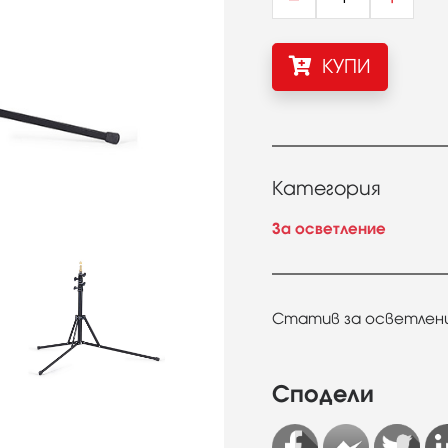
КУПИ
Категория
За осветление
Статив за осветление
Сподели