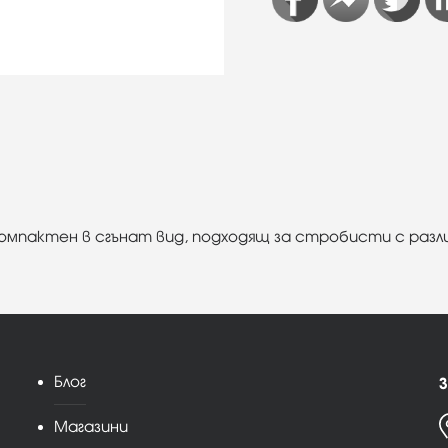
о компактен в сгънат вид, подходящ за стробисти с раз
Блог
З
Магазини