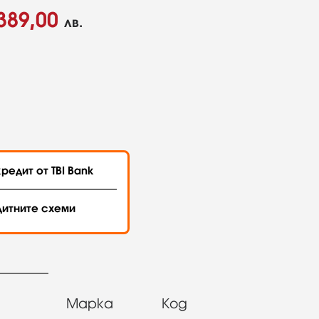
389,00
лв.
редит от TBI Bank
дитните схеми
Марка
Код