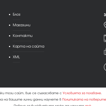
Блог
З
Магазини
Контакти
Карта на сайта
XML
йки този сайт, вие се съгласявате с
Условията за ползване
.
та на вашите лични данни научете в
Политиката на поверит
Повече за бисквитките може да научите
тук
.