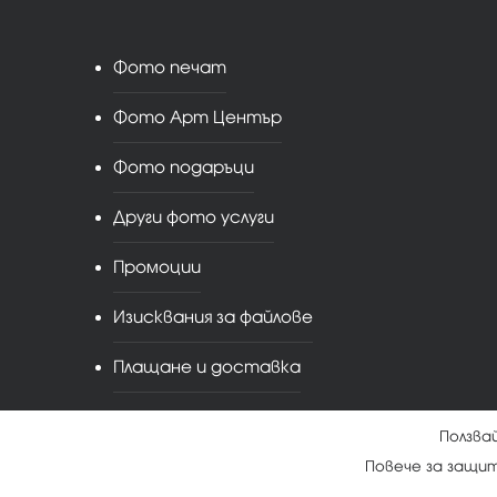
Фото печат
Фото Арт Център
Фото подаръци
Други фото услуги
Промоции
Изисквания за файлове
Плащане и доставка
Ползва
Повече за защи