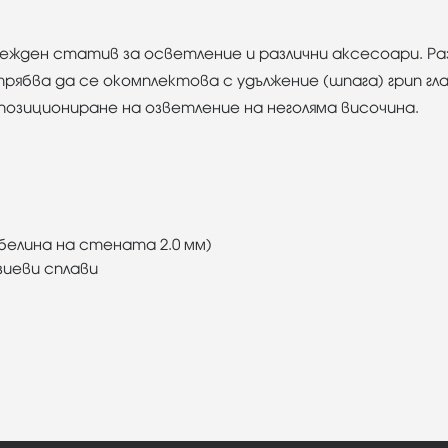
надежден статив за осветление и различни аксесоари. 
рябва да се окомплектова с удължение (шпага) грип г
 позициониране на озветление на неголяма височина.
ебелина на стената 2.0 мм)
иеви сплави