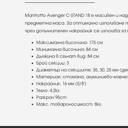
Manfrotto Avenger C-STAND 18 е масивен и 
предметна маса. За оптимално използване т
чрез допълнителен накрайник се използва за
Максимална височина: 175 см
Минимална височина: 84 см
Дължина в сгънат вид: 84 см
Брой секции: 3
Диаметър на секциите: 35, 30, 25 мм (д
Материал: стомана, алуминиево-магнез
Накрайник: 16 мм (5/8')
Тегло: 4.2кг
Разкрач 95cm
Макс. товароносимост: 8кг.