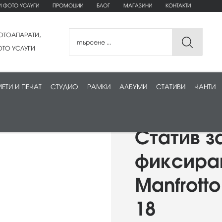
И ФОТО УСЛУГИ
ПРОМОЦИИ
БЛОГ
МАГАЗИНИ
КОНТАКТИ
ОТОАПАРАТИ,
ТО УСЛУГИ
ЕТИ И ПЕЧАТ
СТУДИО
РАМКИ
АЛБУМИ
СТАТИВИ
ЧАНТИ
Статив з
фиксира
Manfrott
18