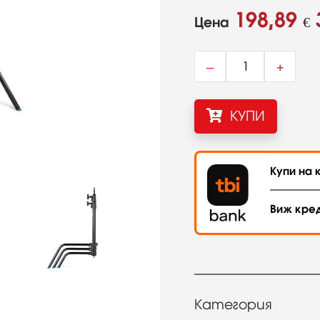
198,89
Цена
€
–
+
КУПИ
Купи на к
Виж кре
Категория