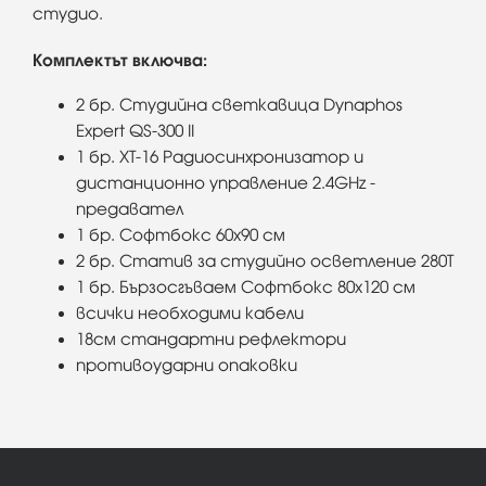
студио.
Комплектът включва:
2 бр. Студийна светкавица Dynaphos
Expert QS-300 II
1 бр. XT-16 Радиосинхронизатор и
дистанционно управление 2.4GHz -
предавател
1 бр. Софтбокс 60х90 см
2 бр. Статив за студийно осветление 280T
1 бр. Бързосгъваем Софтбокс 80х120 см
всички необходими кабели
18см стандартни рефлектори
противоударни опаковки