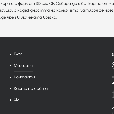
карти с формат SD или CF. Събира до 6 бр. карти от в
рушава надеждността на калъфчето. Затваря се чрез в
аде чрез включената връзка.
Блог
З
Магазини
Контакти
Карта на сайта
XML