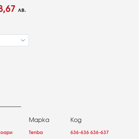
8,67
лв.
Марка
Код
соари
Tenba
636-636 636-637