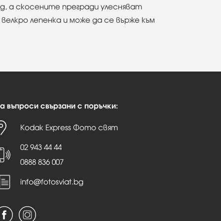
ид, а скосените прегради улесняват
елкро лепенка и може да се върже към
а въпроси свързани с поръчки:
Kodak Express Фото свят
02 943 44 44
0888 836 007
info@fotosviat.bg