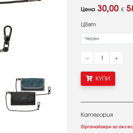
30,00
5
Цена
€
Цвят
–
+
КУПИ
Категория
Органайзери за аксе