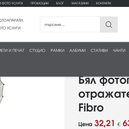
И ФОТО УСЛУГИ
ПРОМОЦИИ
БЛОГ
МАГАЗИНИ
КОНТАКТИ
ОТОАПАРАТИ,
ТО УСЛУГИ
ЕТИ И ПЕЧАТ
СТУДИО
РАМКИ
АЛБУМИ
СТАТИВИ
ЧАНТИ
Бял фото
отражате
Fibro
32,21
6
Цена
€