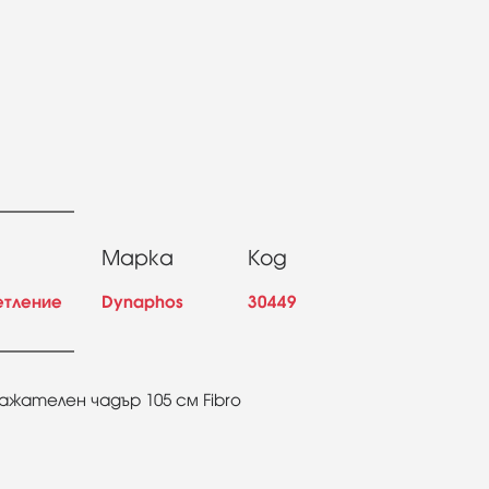
Марка
Код
етление
Dynaphos
30449
жателен чадър 105 см Fibro