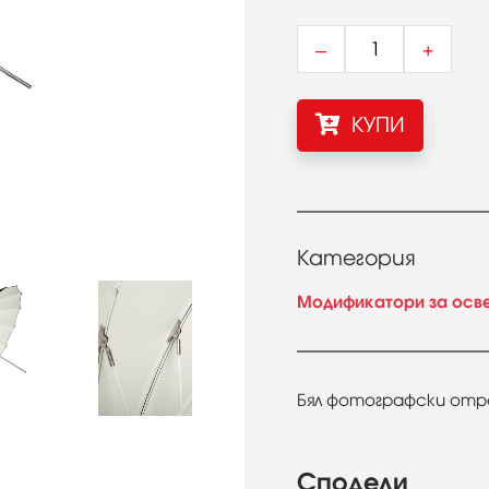
–
+
КУПИ
Категория
Модификатори за осв
Бял фотографски отра
Сподели