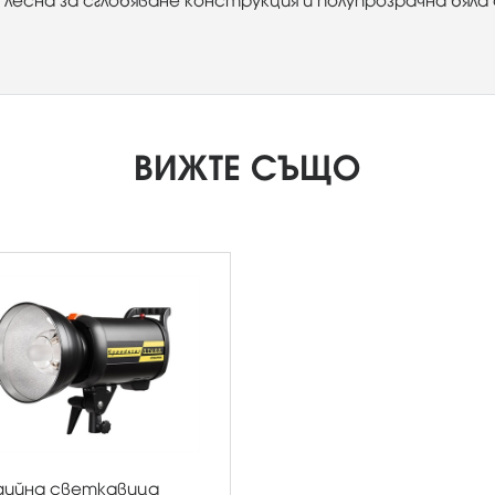
с лесна за сглобяване конструкция и полупрозрачна бяла
ВИЖТЕ СЪЩО
ийна светкавица