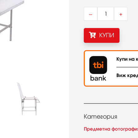
–
+
КУПИ
Купи на к
Виж кре
Категория
Предметна фотографи