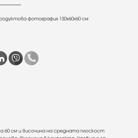
родуктова фотография 130х60х60 см
а 60 см и височина на средната плоскост