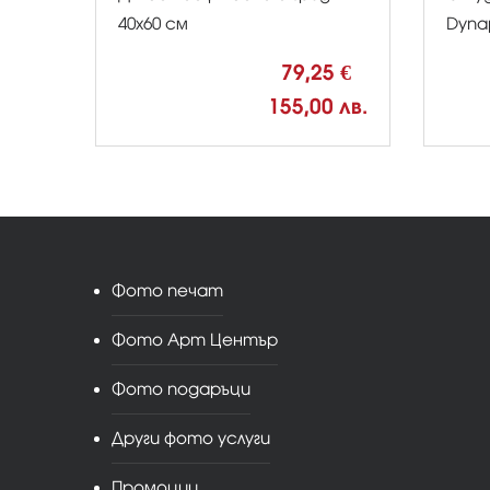
40х60 см
Dyna
79,25 €
155,00 лв.
Фото печат
Фото Арт Център
Фото подаръци
Други фото услуги
Промоции