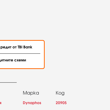
редит от TBI Bank
дитните схеми
Марка
Код
я
Dynaphos
20905