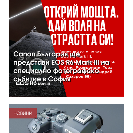
Canon България ще
представи EOS R6 Mark III на
специално фотографско
събитие в София
НОВИНИ