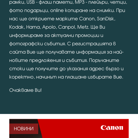
рамки, USB - флаш памети, MP3 - плейъри, четци,
фото подаръци, online копиране на снимки. При
нас ще откриете марките Canon, SanDisk,
Kodak, Hama, Apolo, Canpol, Metz. Ще Ви
информираме за актуални промоции и
фотографски събития. С регистрацията в
сайта Вие ще получавате информация за най-
новите предложения и събития. Поръчаните
стоки ще получите до указания адрес бързо и
коректно, начинът на плащане избирате Вие.
Очакваме Ви!
НОВИНИ