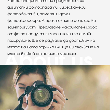
Вижте специалните ни предложения за
дигитални фотоапарати, видеокамери,
фотообективи, памети и други
фотоаксесоари. Атрактивните цени ще ви
заинтригуват. Предлагаме максимален избор
от фото продукти и лесен начин за онлайн
пазаруване. Ще се радваме да доставим на
място вашата поръчка или ще ви очакваме на
място в някой от нашите магазини.