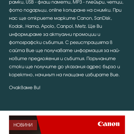
рамки, USB - флаш памети, MP3 - плейъри, четци,
фото подаръци, online копиране на снимки. При
нас ще откриете марките Canon, SanDisk,
Kodak, Hama, Apolo, Canpol, Metz. Ще Ви
информираме за актуални промоции и
фотографски събития. С регистрацията в
сайта Вие ще получавате информация за най-
новите предложения и събития. Поръчаните
стоки ще получите до указания адрес бързо и
коректно, начинът на плащане избирате Вие.
Очакваме Ви!
НОВИНИ