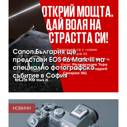
Canon България ще
представи EOS R6 Mark III на
специално фотографско
събитие в София
НОВИНИ