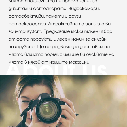
Вижте специалните ни предложения за
дигитални фотоапарати, видеокамери,
фотообективи, памети и други
фотоаксесоари. Атрактивните цени ще ви
заинтригуват. Предлагаме максимален избор
от фото продукти и лесен начин за онлайн
пазаруване. Ще се радваме да доставим на
място вашата поръчка или ще ви очакваме на
място в някой от нашите магазини.