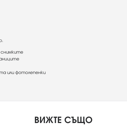
р.
 снимките
раниците
ета или фотолепенки
ВИЖТЕ СЪЩО