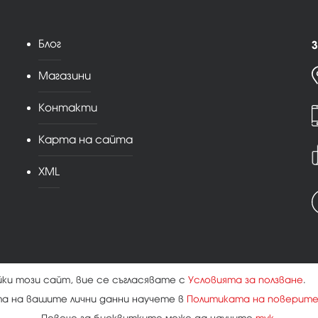
Блог
З
Магазини
Контакти
Карта на сайта
XML
йки този сайт, вие се съгласявате с
Условията за ползване
.
та на вашите лични данни научете в
Политиката на поверит