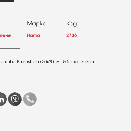
Марка
Код
епене
Hama
2736
Jumbo Brushstroke 30x30см., 80стр., зелен