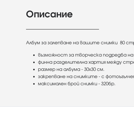
Описание
Албум за залепване на вашите снимки 80 ст
възможност за творческа подредба на
финна разделителна хартия между ст
размер на албума - 30х30 см.
закрепване на снимките - с фотоъгълч
максимален брой снимки - 320бр.