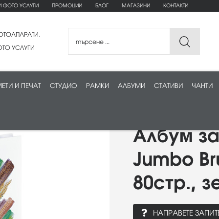
И ФОТО УСЛУГИ
ПРОМОЦИИ
БЛОГ
МАГАЗИНИ
КОНТАКТИ
ОТОАПАРАТИ,
ТО УСЛУГИ
ЕТИ И ПЕЧАТ
СТУДИО
РАМКИ
АЛБУМИ
СТАТИВИ
ЧАНТИ
Албум з
Jumbo Bru
80стр., з
НАПРАВЕТЕ ЗАПИТ