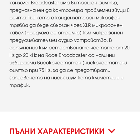
конзола. Broadcaster има вътрешен филтър,
предназначен да контролира проблемни звуци в
речта. Тъй като е кондензаторен микрофон
трябва да бъде свързан чрез XLR микрофонен
кабел (предлага се отделно) към микрофонен
предусилвател или аудио устройство. В
допълнение към естествената честота от 20
Hz до 20 kHz на Rode Broadcaster са налични
избираеми високочестотен (нискочестотен)
филтър при 75 Hz, за да се предотврати
записването на нисък шум като климатици и
трафик.
ПЪЛНИ ХАРАКТЕРИСТИКИ