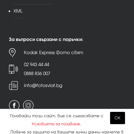
XML
За въпроси свързани с поръчки:
Kodak Express Фото свят
02 943 44 44
0888 836 007
info@fotosviat.bg
Ползвайки този сайт, вие се съгласявате с
OK
Условията за ползване
.
Условия за ползване
|
Политика на поверителност
Повече за защита на вашите лични данни научете в