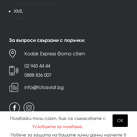
XML
За въпроси свързани с поръчки:
Kodak Express Фото свят
02 943 44 44
0888 836 007
info@fotosviat.bg
Ползвайки този сайт, вие се съгласявате с
OK
Условията за ползване
.
Условия за ползване
|
Политика на поверителност
Повече за защита на вашите лични данни научете в