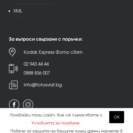
XML
За въпроси свързани с поръчки:
Kodak Express Фото свят
02 943 44 44
0888 836 007
info@fotosviat.bg
Ползвайки този сайт, вие се съгласявате с
OK
Условията за ползване
.
Условия за ползване
|
Политика на поверителност
Повече за защита на вашите лични данни научете в