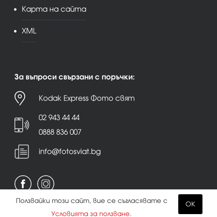
Карта на сайта
XML
За въпроси свързани с поръчки:
Kodak Express Фото свят
02 943 44 44
0888 836 007
info@fotosviat.bg
Ползвайки този сайт, вие се съгласявате с
OK
Условията за ползване
.