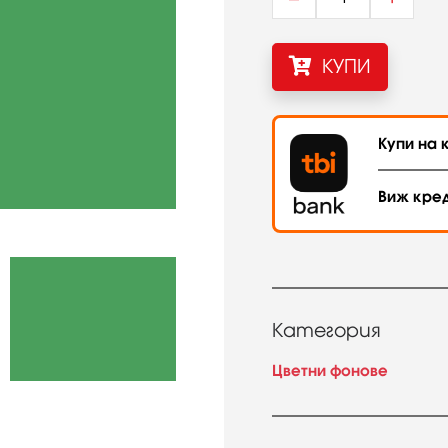
КУПИ
Купи на к
Виж кре
Категория
Цветни фонове