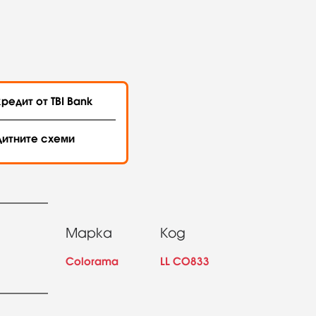
редит от TBI Bank
дитните схеми
Марка
Код
Colorama
LL CO833