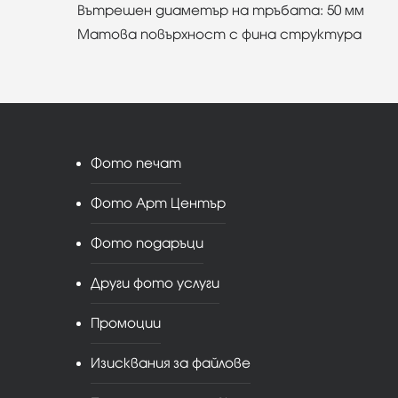
Вътрешен диаметър на тръбата: 50 мм
Матова повърхност с фина структура
Фото печат
Фото Арт Център
Фото подаръци
Други фото услуги
Промоции
Изисквания за файлове