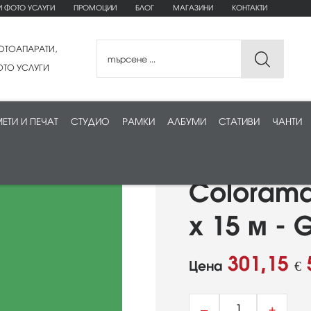
И ФОТО УСЛУГИ
ПРОМОЦИИ
БЛОГ
МАГАЗИНИ
КОНТАКТИ
ОТОАПАРАТИ,
ТО УСЛУГИ
ЕТИ И ПЕЧАТ
СТУДИО
РАМКИ
АЛБУМИ
СТАТИВИ
ЧАНТИ
Colorama
x 15 м - 
301,15
Цена
€
–
+