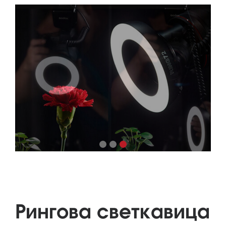
Ринговa светкавица