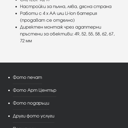
Настройки за пълна, лява, дясна страна
Работи с 4 x AA или Li-Ion батерия
(продават се отделно)
Директен монтаж чрез адаптерни
пръстени за обективи: 49, 52, 55, 58, 62, 67,
72 мм
Фото печат
Фото Арт Център
Фото подаръци
Други фото услуги