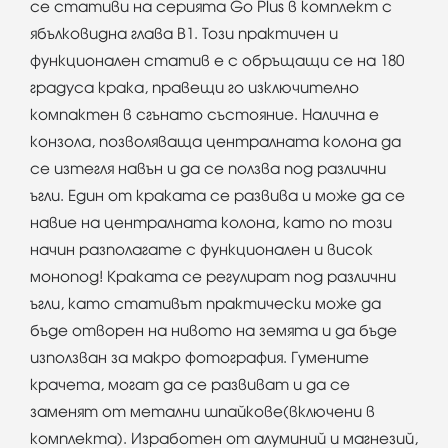
се стативи на серията Go Plus в комплект с
ябълковидна глава B1. Този практичен и
функционален статив е с обръщащи се на 180
градуса крака, правещи го изключително
компактен в сгънато състояние. Налична е
конзола, позволяваща централната колона да
се изтегля навън и да се ползва под различни
ъгли. Един от краката се развива и може да се
навие на централната колона, като по този
начин разполагате с функционален и висок
монопод! Краката се регулират под различни
ъгли, като стативът практически може да
бъде отворен на нивото на земята и да бъде
използван за макро фотография. Гумените
крачета, могат да се развиват и да се
заменят от метални шпайкове(включени в
комплекта). Изработен от алуминий и магнезий,