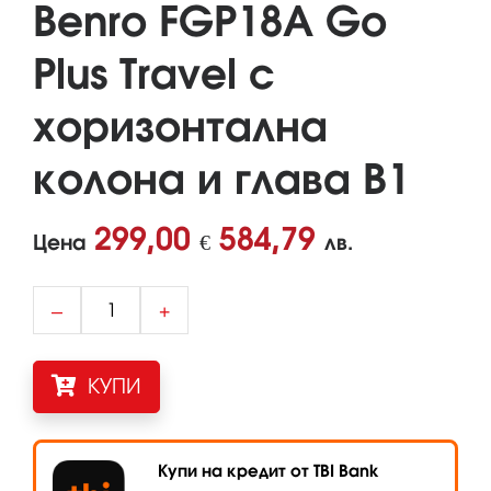
Benro FGP18A Go
Plus Travel с
хоризонтална
колона и глава B1
299,00
584,79
Цена
€
лв.
–
+
КУПИ
Купи на кредит от TBI Bank