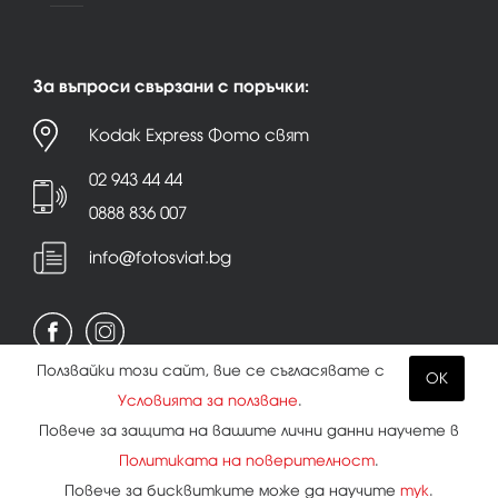
За въпроси свързани с поръчки:
Kodak Express Фото свят
02 943 44 44
0888 836 007
info@fotosviat.bg
Ползвайки този сайт, вие се съгласявате с
OK
Условията за ползване
.
Условия за ползване
|
Политика на поверителност
Повече за защита на вашите лични данни научете в
|
Бисквитки
Политиката на поверителност
.
Повече за бисквитките може да научите
тук
.