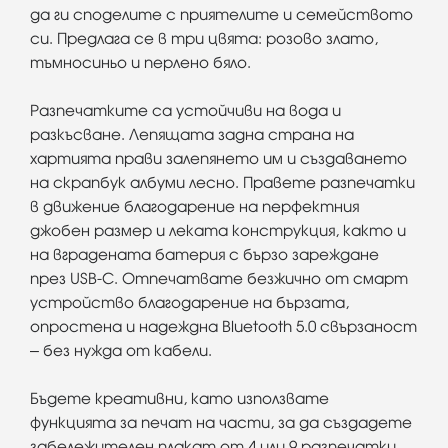
да ги споделите с приятелите и семейството
си. Предлага се в три цвята: розово злато,
тъмносиньо и перлено бяло.
Разпечатките са устойчиви на вода и
разкъсване. Лепящата задна страна на
хартията прави залепянето им и създаването
на скрапбук албуми лесно. Правете разпечатки
в движение благодарение на перфектния
джобен размер и леката конструкция, както и
на вградената батерия с бързо зареждане
през USB-C. Отпечатвате безжично от смарт
устройство благодарение на бързата,
опростена и надеждна Bluetooth 5.0 свързаност
– без нужда от кабели.
Бъдете креативни, като използвате
функцията за печат на части, за да създадете
забележителен плакат от 4 или 9 разпечатки,