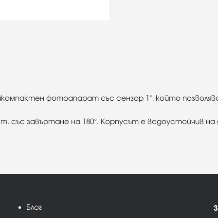
ракомпактен фотоапарат със сензор 1", който позволява
0 т. със завъртане на 180°. Корпусът е водоустойчив на
Блог
З