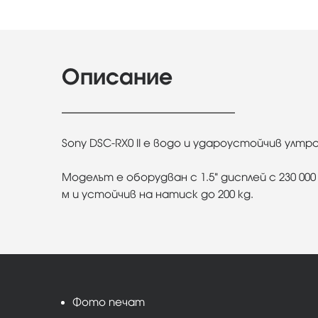
Описание
Sony DSC-RX0 II е водо и удароустойчив улт
Моделът е оборудван с 1.5" дисплей с 230 00
м и устойчив на натиск до 200 kg.
Фото печат