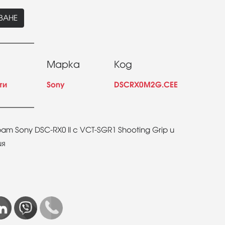
ВАНЕ
Марка
Код
ти
Sony
DSCRX0M2G.CEE
Sony DSC-RX0 II с VCT-SGR1 Shooting Grip и
ия