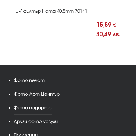
UV филтър Hama 40.5mm 70141
15,59 €
30,49 лв.
Фото печат
Фото Арт Център
Фото подаръци
Други фото услуги
Промоции