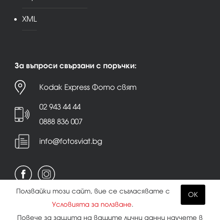
XML
За въпроси свързани с поръчки:
Kodak Express Фото свят
02 943 44 44
0888 836 007
info@fotosviat.bg
Ползвайки този сайт, вие се съгласявате с
OK
Условията за ползване
.
Условия за ползване
|
Политика на поверителност
Повече за защита на вашите лични данни научете в