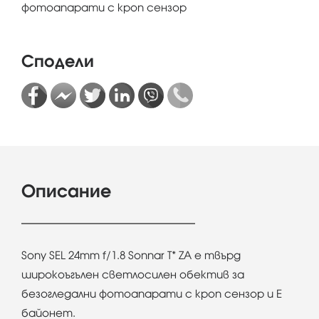
фотоапарати с кроп сензор
Сподели
Описание
Sony SEL 24mm f/1.8 Sonnar T* ZA е твърд
широкоъгълен светлосилен обектив за
безогледални фотоапарати с кроп сензор и Е
байонет.