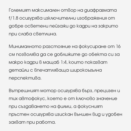
Големият максимален отвор на диафрагмата
f/1.8 осигурява изключителни изображения от
добре осветени пейзажи до кадри на закрито
при слаба светлина.
Минималното разстояние на фокусиране от 16
см позволява да се доближите до обекта си за
макро кадри в мащаб 1:4, които показват
детайли с впечатляваща широкоъгълна
перспектива.
Вътрешният мотор осигурява бърз, прецизен и
тих автофокус, което е от ключово значение
при създаването на филми, а фокусният
пръстен осигурява изискан външен вид и удобен
захват при работа.