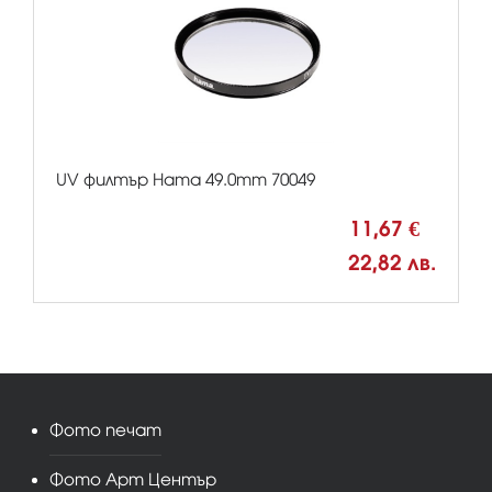
UV филтър Hama 49.0mm 70049
11,67 €
22,82 лв.
Фото печат
Фото Арт Център