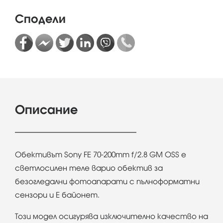
Сподели
Описание
Обективът Sony FE 70-200mm f/2.8 GM OSS е
светлосилен теле варио обектив за
безогледални фотоапарати с пълноформатни
сензори и Е байонет.
Този модел​ осигурява изключително качество на