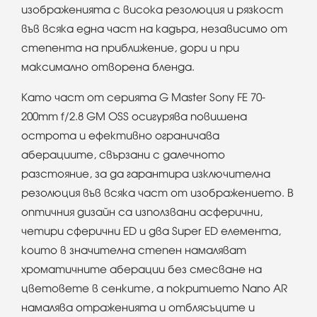
изображенията с висока резолюция и рязкост
във всяка една част на кадъра, независимо от
степента на приближение, дори и при
максимално отворена бленда.
Като част от серията G Master Sony FE 70-
200mm f/2.8 GM OSS осигурява повишена
острота и ефективно ограничава
аберациите, свързани с далечното
разстояние, за да гарантира изключителна
резолюция във всяка част от изображението. В
оптичния дизайн са​ използвани асферични,
четири сферични ED и два Super ED елемента,
които в значителна степен намаляват
хроматичните аберации без смесване на
цветовете в сенките, а покритието Nano AR
намалява отраженията и отблясъците и