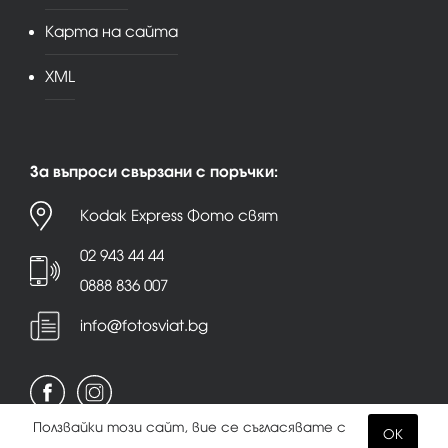
Карта на сайта
XML
За въпроси свързани с поръчки:
Kodak Express Фото свят
02 943 44 44
0888 836 007
info@fotosviat.bg
Ползвайки този сайт, вие се съгласявате с
OK