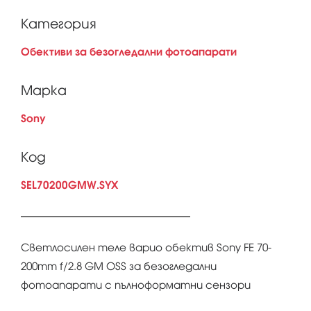
Категория
Обективи за безогледални фотоапарати
Марка
Sony
Код
SEL70200GMW.SYX
Светлосилен теле варио обектив Sony FE 70-
200mm f/2.8 GM OSS за безогледални
фотоапарати с пълноформатни сензори