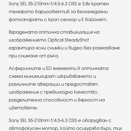
Sony SEL 55-210mm f/4.5-6.3 OSS е 3,8x кратен
телефото вариообектив за безогледални
фотоапарати с кроп сензор и Е байонет.
Вградената оптична стабилизация на
изображението Optical SteadyShot
гарантира ясни снимки и видео без размазване
при снимане от ръка.
Асферичните и ED елементи в оптичната
схема минимизират изкривяването и
различните аберации и предоставят
изображения с превъзходно качество,
разделителна способност и вярност на
цветовете.
Sony SEL 55-210mm f/4.5-6.3 OSS е оборудван с
автофокусен мотор, който осигурява бърз, тих