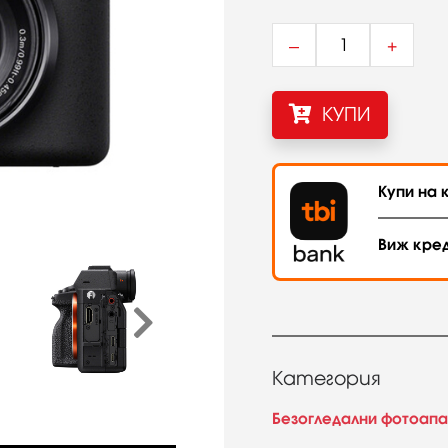
–
+
КУПИ
Купи на к
Виж кре
Категория
Безогледални фотоап