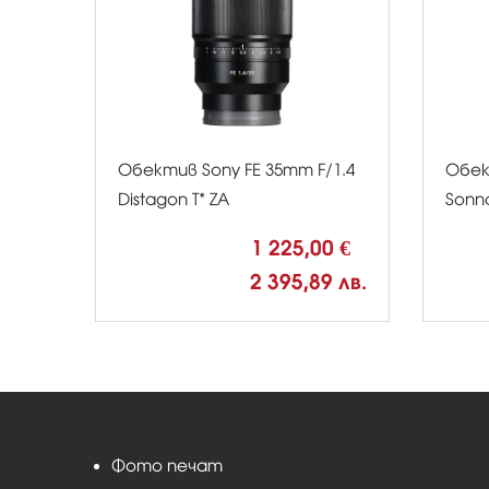
Обектив Sony FE 35mm F/1.4
Обек
Distagon T* ZA
Sonna
1 225,00 €
2 395,89 лв.
Фото печат