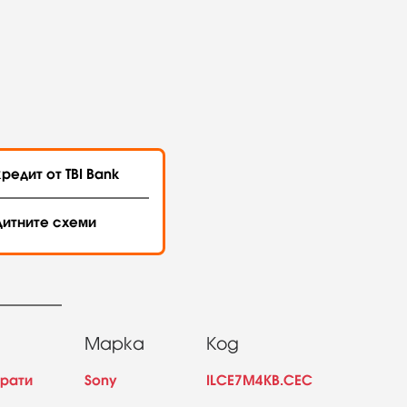
редит от TBI Bank
дитните схеми
Марка
Код
арати
Sony
ILCE7M4KB.CEC