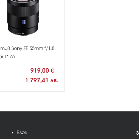
тив Sony FE 55mm f/1.8
r T* ZA
919,00 €
1 797,41 лв.
Блог
З