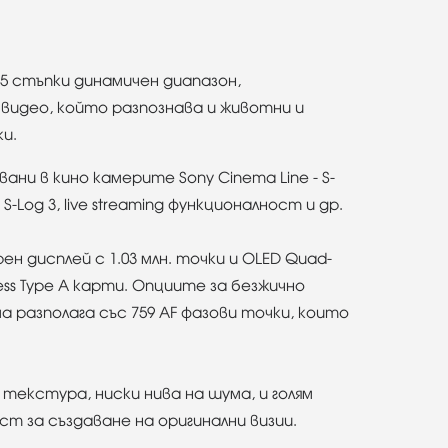
15 стъпки динамичен диапазон,
и видео, който разпознава и животни и
ки.
ани в кино камерите Sony Cinema Line - S-
, S-Log 3, live streaming функционалност и др.
н дисплей с 1.03 млн. точки и OLED Quad-
ess Type A карти. Опциите за безжично
ма разполага със 759 AF фазови точки, които
текстура, ниски нива на шума, и голям
т за създаване на оригинални визии.