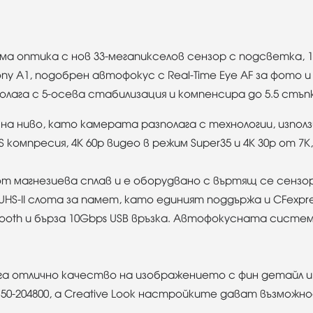
ема оптика с нов 33-мегапикселов сензор с подсветка, 
ony A1, подобрен автофокус с Real-Time Eye AF за фото 
олага с 5-осева стабилизация и компенсира до 5.5 стъп
а ниво, като камерата разполага с технологии, използв
VC HS компресия, 4K 60p видео в режим Super35 и 4K 30p от 7K
т магнезиева сплав и е оборудвано с въртящ се сензоре
 UHS-II слота за памет, като единият поддържа и CFexpr
uetooth и бърза 10Gbps USB връзка. Автофокусната систе
га отлично качество на изображението с фин детайл и 
0-204800, а Creative Look настройките дават възможнос