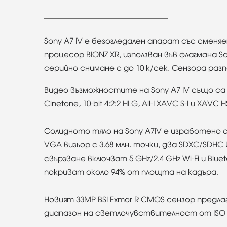
Sony A7 IV e безогледален апарат със сменя
процесор BIONZ XR, използван във флагмана S
серийно снимане с до 10 к/сек. Сензора разп
Видео възможностите на Sony A7 IV също са н
Cinetone, 10-bit 4:2:2 HLG, All-I XAVC S-I и XA
Солидното тяло на Sony A7IV е изработено о
VGA визьор с 3.68 млн. точки, два SDXC/SDHC
свързване включват 5 GHz/2.4 GHz Wi-Fi и Bl
покриват около 94% от площта на кадъра.
Новият 33MP BSI Exmor R CMOS сензор предла
диапазон на светлочувствителност от ISO 5