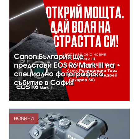
Canon България ще
представи EOS R6 Mark III на
специално фотографско
събитие в София
НОВИНИ