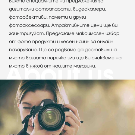
Вижте специалните ни предложения за
дигитални фотоапарати, видеокамери,
фотообективи, памети и други
фотоаксесоари. Атрактивните цени ще ви
заинтригуват. Предлагаме максимален избор
от фото продукти и лесен начин за онлайн
пазаруване. Ще се радваме да доставим на
място вашата поръчка или ще ви очакваме на
място в някой от нашите магазини.