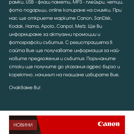
рамки, USB - флаш памети, MP3 - плейъри, четци,
фото подаръци, online копиране на снимки. При
нас ще откриете марките Canon, SanDisk,
Kodak, Hama, Apolo, Canpol, Metz. Ще Ви
информираме за актуални промоции и
фотографски събития. С регистрацията в
сайта Вие ще получавате информация за най-
новите предложения и събития. Поръчаните
стоки ще получите до указания адрес бързо и
коректно, начинът на плащане избирате Вие.
Очакваме Ви!
НОВИНИ