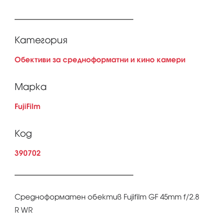
Категория
Обективи за средноформатни и кино камери
Марка
FujiFilm
Код
390702
Средноформатен обектив Fujifilm GF 45mm f/2.8
R WR