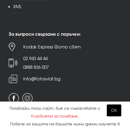
XML
За въпроси свързани с поръчки:
Kodak Express Фото свят
02 943 44 44
0888 836 007
info@fotosviat.bg
Ползвайки този сайт, вие се съгласявате с
OK
Условията за ползване
.
Условия за ползване
|
Политика на поверителност
Повече за защита на вашите лични данни научете в
|
Бисквитки