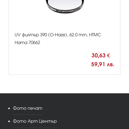
UV филтър 390 (O-Haze), 62.0 mm, HTMC
Hama 70662
30,63 €
59,91 лв.
Фото печат
Фото Арт Център