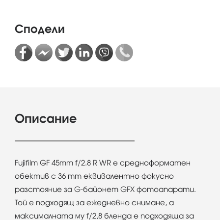
Сподели
Описание
Fujifilm GF 45mm f/2.8 R WR е средноформатен
обектив с 36 mm еквивалентно фокусно
разстояние за G-байонет GFX фотоапарати.
Той е подходящ за ежедневно снимане, а
максималната му f/2,8 бленда е подходяща за