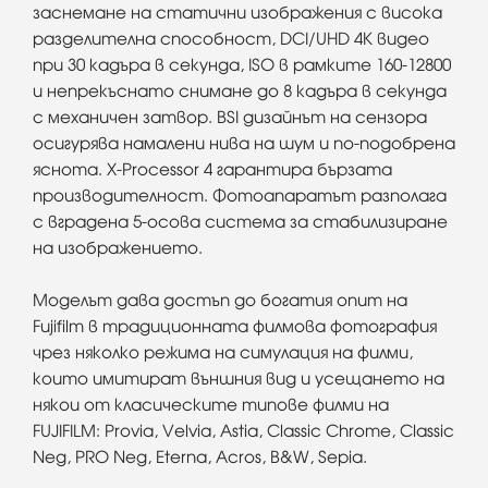
заснемане на статични изображения с висока
разделителна способност, DCI/UHD 4K видео
при 30 кадъра в секунда, ISO в рамките 160-12800
и непрекъснато снимане до 8 кадъра в секунда
с механичен затвор. BSI дизайнът на сензора
осигурява намалени нива на шум и по-подобрена
яснота. X-Processor 4 гарантира бързата
производителност. Фотоапаратът разполага
с вградена 5-осова система за стабилизиране
на изображението.
Моделът дава достъп до богатия опит на
Fujifilm в традиционната филмова фотография
чрез няколко режима на симулация на филми,
които имитират външния вид и усещането на
някои от класическите типове филми на
FUJIFILM: Provia, Velvia, Astia, Classic Chrome, Classic
Neg, PRO Neg, Eterna, Acros, B&W, Sepia.