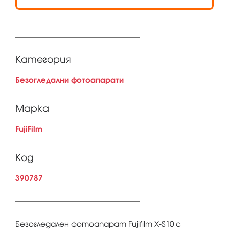
Категория
Безогледални фотоапарати
Марка
FujiFilm
Код
390787
Безогледален фотоапарат Fujifilm X-S10 с