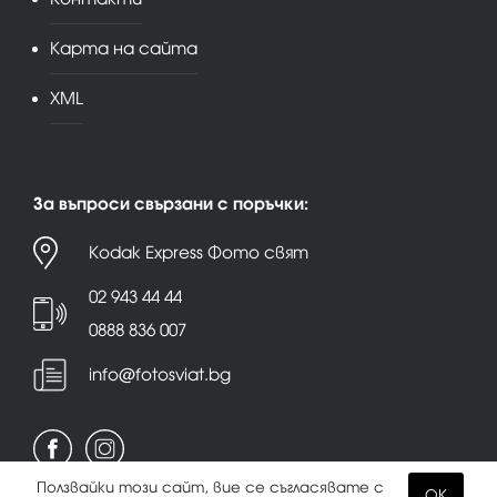
Карта на сайта
XML
За въпроси свързани с поръчки:
Kodak Express Фото свят
02 943 44 44
0888 836 007
info@fotosviat.bg
Ползвайки този сайт, вие се съгласявате с
OK