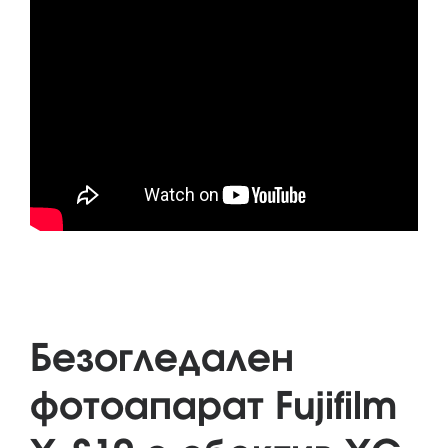
Безогледален
фотоапарат Fujifilm