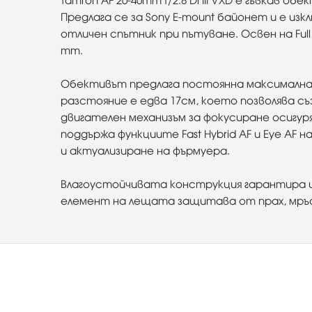
Tamron AF 20-40mm f/2.8 Di III VXD e гъвкав
Предлага се за Sony E-mount байонет и е из
отличен спътник при пътуване. Освен на Ful
mm.
Обективът предлага постоянна максимална б
разстояние е едва 17см, което позволява съз
двигателен механизъм за фокусиране осигур
поддържа функциите Fast Hybrid AF и Eye AF 
и актуализиране на фърмуера.
Влагоустойчивата конструкция гарантира и
елемент на лещата защитава от прах, мръс