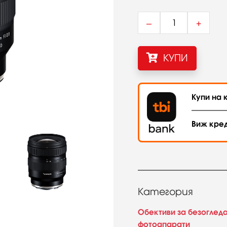
–
+
КУПИ
Купи на к
Виж кре
Категория
Обективи за безоглед
фотоапарати