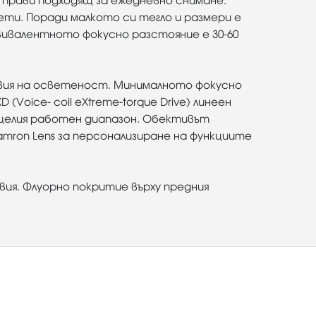
го прави подходящ за ежедневно снимане.
рети. Поради малкото си тегло и размери е
еквивалентното фокусно разстояние е 30-60
ловия на осветеност. Минималното фокусно
Voice- coil eXtreme-torque Drive) линеен
 целия работен диапазон. Обективът
Tamron Lens за персонализиране на функциите
ия. Флуорно покритие върху предния