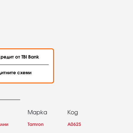
редит от TBI Bank
дитните схеми
Марка
Код
ални
Tamron
A062S