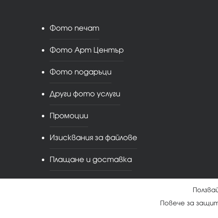
Фото печат
Фото Арт Център
Фото подаръци
Други фото услуги
Промоции
Изисквания за файлове
Плащане и доставка
Ползва
Повече за защи