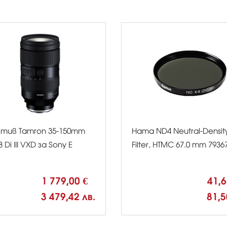
тив Tamron 35-150mm
Hama ND4 Neutral-Densit
8 Di III VXD за Sony E
Filter, HTMC 67.0 mm 7936
1 779,00 €
41,
3 479,42 лв.
81,5