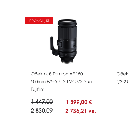
ПРОМОЦИЯ
Обектив Tamron AF 150-
Обек
500mm F/5-6.7 DiIII VC VXD за
f/2-2.
Fujifilm
1 447,00
1 399,00 €
2 830,09
2 736,21 лв.