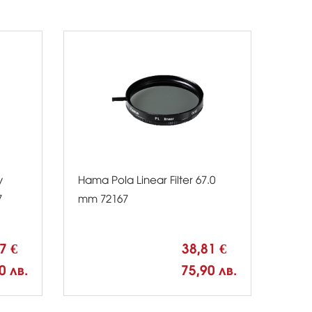
y
Hama Pola Linear Filter 67.0
7
mm 72167
67 €
38,81 €
0 лв.
75,90 лв.