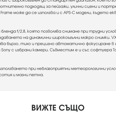
 обектив с широкоъгълен до стандартен диапазон, което 
клютчително подходящ за пейзажи, улични сцени и порт
l Frame може да се използва и с APS-C модели, където 
ленда f/2,8, която позволява снимане при трудни ус
даването на динамични широкоъгълни макро снимки. VXD (
ява бързо, тихо и прецизно автоматично фокусиране в
на Sony с избрани камери. Съвместим е и със софтуера 
зползването при неблагоприятни метеорологични услов
отия и мазни петна.
ВИЖТЕ СЪЩО