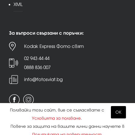
XML
За въпроси свързани с поръчки:
Kodak Express Фото свят
02 943 44 44
0888 836 007
info@fotosviat.bg
Ползвайки този сайт, вие се съгласявате с
OK
Условията за ползване
.
Условия за ползване
|
Политика на поверителност
Повече за защита на вашите лични данни научете в
|
Бисквитки
Политиката на поверителност
.