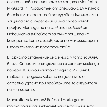
с чисто новата система за защита Manfrotto
M-Guard ™. Изработен от специална EVA пяна с
висока плътност, той осигурява изключителна
защита от сътресения и има супер тънък
профил. Методите на сгъване позволяват
максимална гъвкавост за пълна защита на
камерата, като същевременно максимизират
използването на пространство.
В горното отделение има много място за лични
вещи. Специално отделение за лаптоп може да
побере 15 -инчов лаптоп заедно с 9,7 -инчов
таблет. Предлага лекота на достъп и е
особено удобна при проверките за сигурност
на летището.
Manfrotto Advanced3 Befree III може да се
трансформира в ежедневна чанта или чанта