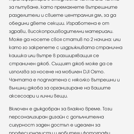
за пътуване, като премахнете вътрешните
разделители и свиете централния дял, за да
обедини двете секции. Изработена е от
здрави, високопроизводителни материали.
Може да носете своя статив по 2 начина: или
като го закрепете с издръжливата странична
каишка или вътре в разширяващия се
страничен джоб. Същият джоб може да се
използва за носене на мобилен DJI Osmo.
Чантата е подплатена с няколко вътрешни и
външни джоба за организиране на вашите
аксесоари и лични вещи.
Включен е дъждобран за влажно време. Този
персонализиран дизайн с допълнителна
сигурност заден достъп е идеален за
професионалисти и любители фотографи,