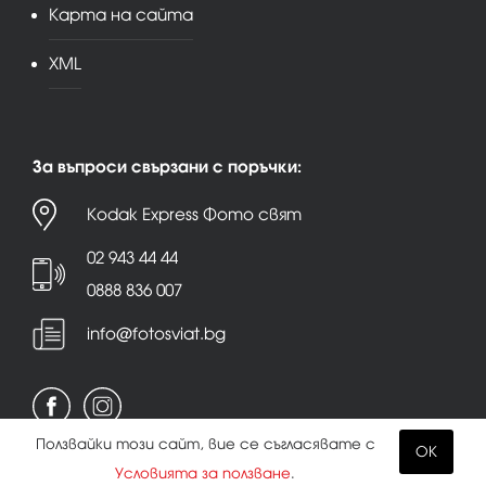
Карта на сайта
XML
За въпроси свързани с поръчки:
Kodak Express Фото свят
02 943 44 44
0888 836 007
info@fotosviat.bg
Ползвайки този сайт, вие се съгласявате с
OK
Условията за ползване
.