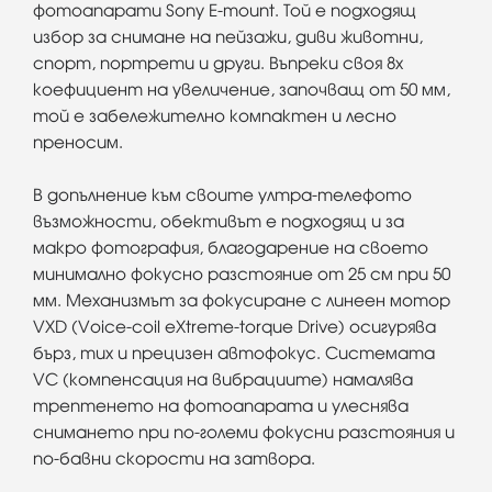
фотоапарати Sony E-mount. Той е подходящ
избор за снимане на пейзажи, диви животни,
спорт, портрети и други. Въпреки своя 8x
коефициент на увеличение, започващ от 50 мм,
той е забележително компактен и лесно
преносим.
В допълнение към своите ултра-телефото
възможности, обективът е подходящ и за
макро фотография, благодарение на своето
минимално фокусно разстояние от 25 см при 50
мм. Механизмът за фокусиране с линеен мотор
VXD (Voice-coil eXtreme-torque Drive) осигурява
бърз, тих и прецизен автофокус. Системата
VC (компенсация на вибрациите) намалява
трептенето на фотоапарата и улеснява
снимането при по-големи фокусни разстояния и
по-бавни скорости на затвора.