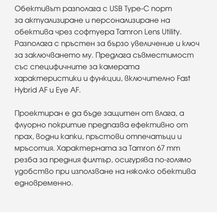
Обективът разполага с USB Type-C порт
за актуализиране и персонализиране на
обектива чрез софтуера Tamron Lens Utility.
Разполага с пръстен за бързо увеличение и ключ
за заключването му. Предлага съвместимост
със специфичните за камерата
характеристики и функции, включително Fast
Hybrid AF и Eye AF.
Проектиран е да бъде защитен от влага, а
флуорно покритие предпазва ефективно от
прах, водни капки, пръстови отпечатъци и
мръсотия. Характерната за Tamron 67 mm
резба за предния филтър, осигурява по-голямо
удобство при използване на няколко обектива
едновременно.