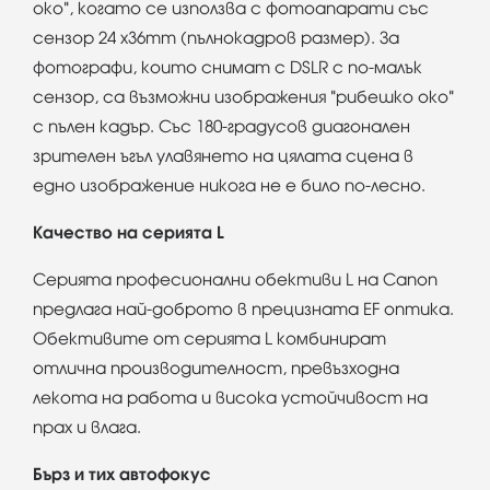
око", когато се използва с фотоапарати със
сензор 24 x36mm (пълнокадров размер). За
фотографи, които снимат с DSLR с по-малък
сензор, са възможни изображения "рибешко око"
с пълен кадър. Със 180-градусов диагонален
зрителен ъгъл улавянето на цялата сцена в
едно изображение никога не е било по-лесно.
Качество на серията L
Серията професионални обективи L на Canon
предлага най-доброто в прецизната ЕF оптика.
Обективите от серията L комбинират
отлична производителност, превъзходна
лекота на работа и висока устойчивост на
прах и влага.
Бърз и тих автофокус