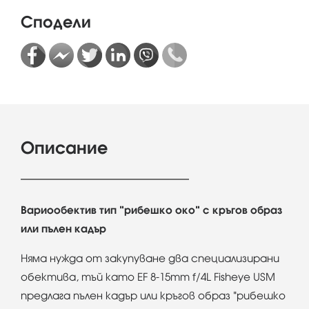
Сподели
Описание
Вариообектив тип "рибешко око" с кръгов образ
или пълен кадър
Няма нужда от закупуване два специализирани
обектива, тъй като EF 8-15mm f/4L Fisheye USM
предлага пълен кадър или кръгов образ "рибешко