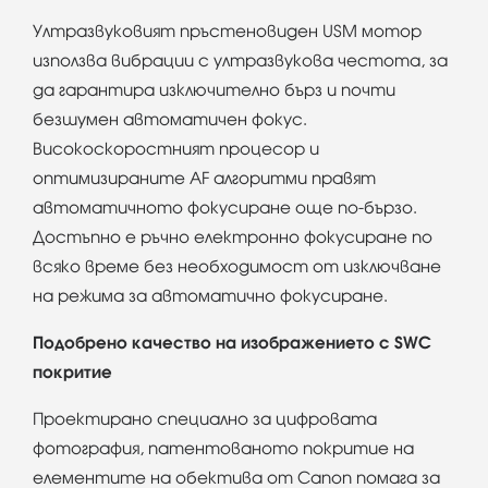
Ултразвуковият пръстеновиден USM мотор
използва вибрации с ултразвукова честота, за
да гарантира изключително бърз и почти
безшумен автоматичен фокус.
Високоскоростният процесор и
оптимизираните AF алгоритми правят
автоматичното фокусиране още по-бързо.
Достъпно е ръчно електронно фокусиране по
всяко време без необходимост от изключване
на режима за автоматично фокусиране.
Подобрено качество на изображението с SWC
покритие
Проектирано специално за цифровата
фотография, патентованото покритие на
елементите на обектива от Canon помага за