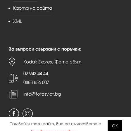
Карта на сайта
XML
За въпроси свързани с поръчки:
Kodak Express Фото свят
02 943 44 44
0888 836 007
info@fotosviat.bg
Ползвайки този сайт, вие се съгласявате с
OK