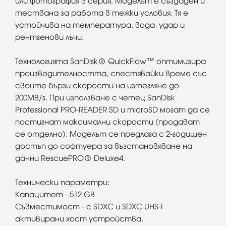
или фотография в серия. Моделът е създаден и
тествана за работа в тежки условия. Тя е
устойчива на температура, вода, удар и
рентгенови лъчи.
Технологията SanDisk® QuickFlow™ оптимизира
производителността, спестявайки време със
своите бързи скорости на изтегляне до
200MB/s. При използване с четец SanDisk
Professional PRO-READER SD и microSD могат да се
постигнат максимални скорости (продават
се отделно). Моделът се предлага с 2-годишен
достъп до софтуера за възстановяване на
данни RescuePRO® Deluxe4.
Технически параметри:
Капацитет - 512 GB
Съвместимост - с SDXC и SDXC UHS-I
активирани хост устройства.