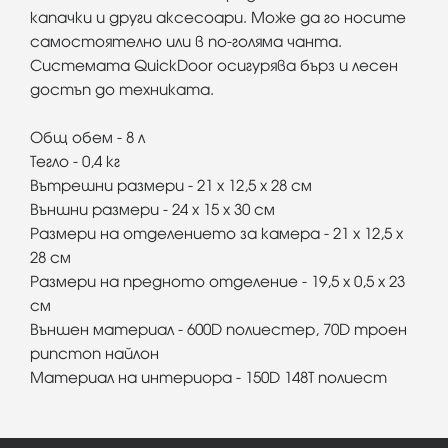
капачки и други аксесоари. Може да го носите
самостоятелно или в по-голяма чанта.
Системата QuickDoor осигурява бърз и лесен
достъп до техниката.
Общ обем - 8 л
Тегло - 0,4 кг
Вътрешни размери - 21 х 12,5 х 28 см
Външни размери - 24 х 15 х 30 см
Размери на отделението за камера - 21 x 12,5 x
28 см
Размери на предното отделение - 19,5 х 0,5 х 23
см
Външен материал - 600D полиестер, 70D троен
рипстоп найлон
Материал на интериора - 150D 148T полиест