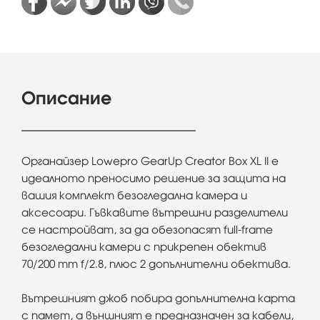
Описание
Органайзер Lowepro GearUp Creator Box XL II е
идеалното преносимо решение за защита на
вашия комплект безогледална камера и
аксесоари. Гъвкавите вътрешни разделители
се настройват, за да обезопасят full-frame
безогледални камери с прикрепен обектив
70/200 mm f/2.8, плюс 2 допълнителни обектива.
Вътрешният джоб побира допълнителна карта
с памет, а външният е предназначен за кабели,