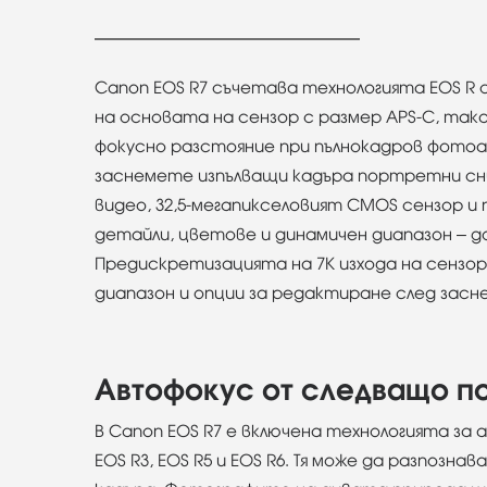
Canon EOS R7 съчетава технологията EOS R с
на основата на сензор с размер APS-C, так
фокусно разстояние при пълнокадров фотоа
заснемете изпълващи кадъра портретни сни
видео, 32,5-мегапикселовият CMOS сензор и
детайли, цветове и динамичен диапазон – д
Предискретизацията на 7K изхода на сензор
диапазон и опции за редактиране след зас
Автофокус от следващо п
В Canon EOS R7 е включена технологията за
EOS R3, EOS R5 и EOS R6. Тя може да разпозн