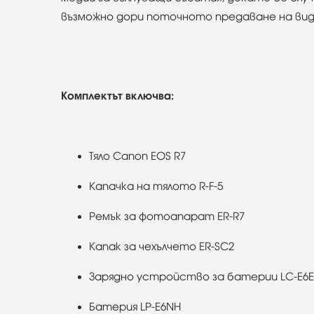
възможно дори поточното предаване на виде
Комплектът включва:
Тяло Canon EOS R7
Капачка на тялото R-F-5
Ремък за фотоапарат ER-R7
Капак за чехълчето ER-SC2
Зарядно устройство за батерии LC-E6E
Батерия LP-E6NH