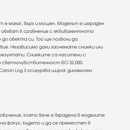
т е малък, бърз и мощен. Моделът е изграден
о обхват в сравнение с еквивалентното
до обекта си. Той ще позволи да
ие. Независимо дали заснемате снимки или
 резултати. Снимките са наситени с
 светлочувствителност ISO 32,000.
Canon Log 3 осигурява широк динамичен
обучение, която вече е вградена в моделите
о на фокус, където и да се преместят в