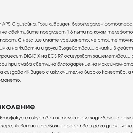
 APS-C дизайна. Този хибриден безогледален фотоапара
а че обективите предлагат 1,6 пъти по-голям телефот
парат. С него ще имате усещането, че стоите точно 
мки на животни и други въздействащи снимки в действ
 процесът DIGIC X на EOS R7 осигуряват зашеметяващи
ори при слаба светлина благодарение на максималната
а създава 4K видео с изключително високо качество, а 
немането.
околение
 автофокус с изкуствен интелект със задълбочено само
ава хора, животни и превозни средства и да ги държи ясн