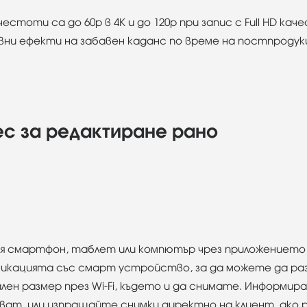
стоти са до 60p в 4K и до 120p при запис с Full HD ка
вни ефекти на забавен каданс по време на постпродук
ес за редактиране рано
я смартфон, таблет или компютър чрез приложението C
уникацията със смарт устройство, за да можете да ра
мален размер през Wi-Fi, където и да снимате. Информ
чват, или изпращайте снимки директно на клиент, ако