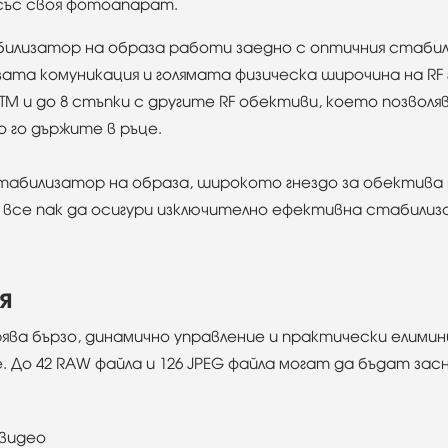
със своя фотоапарат.
лизатор на образа работи заедно с оптичния стабил
зата комуникация и голямата физическа широчина на R
 IS STM и до 8 стъпки с другите RF обективи, което позво
го държите в ръце.
табилизатор на образа, широкото гнездо за обектива 
7 все пак да осигури изключително ефективна стабил
я
ва бързо, динамично управление и практически елимин
 До 42 RAW файла и 126 JPEG файла могат да бъдат за