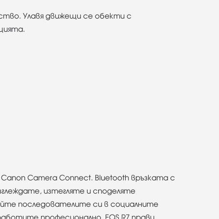
чество. Улавя движещи се обекти с
цията.
anon Camera Connect. Bluetooth връзката с
зглеждате, изтегляте и споделяте
ирайте последователите си в социалните
 работите професионално. EOS R7 прави