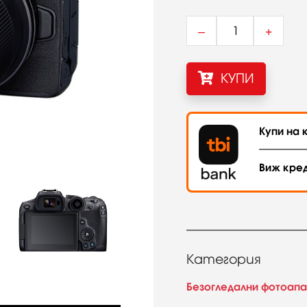
–
+
КУПИ
Купи на к
Виж кре
Категория
Безогледални фотоап