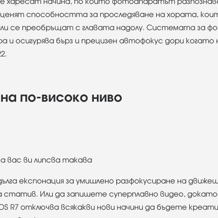
 харесат начина, по който фотоапаратът разпознава 
енят способността за проследяване на хората, които
или се преобръщат с главата надолу. Системата за фоку
а и осигурява бърз и прецизен автофокус дори когато
2.
на по-високо ниво
ълга експонация за умишлено разфокусиране на движ
за статив. Или да запишете суперплавно видео, дока
EOS R7 отключва всякакви нови начини да бъдете креати