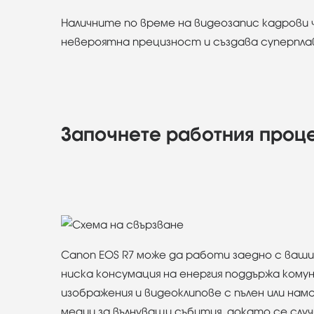
Наличните по време на видеозапис кадрови че
невероятна прецизност и създава суперпла
Започнете работния проц
Canon EOS R7 може да работи заедно с ваши
ниска консумация на енергия поддържа ком
изображения и видеоклипове с пълен или на
медии за вълнуващи събития, докато се слу