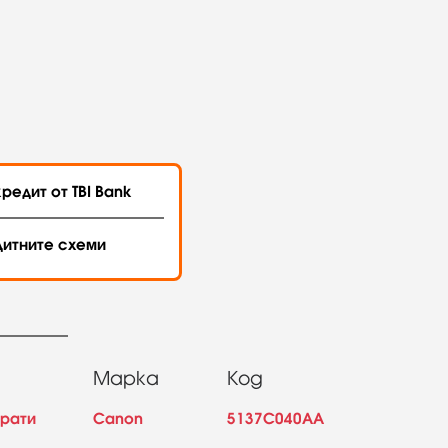
редит от TBI Bank
дитните схеми
Марка
Код
арати
Canon
5137C040AA