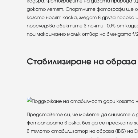
кадъра. Фотографите на дивата природа ще
докато летят. Спортните фотографи ще оц
когато носят каска, гледат в друга посока 
проследява обектите в почти 100% от кадър
при максимално малък отвор на блендата f/2
Стабилизиране на образа 
Представете си, че можете да снимате с д
фотоапарата в ръка, без да се пресягате 
в тялото стабилизатор на образа (IBIS) на 