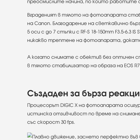
преосмислите начина, по който работите 
Вграденият в тялото на фотоапарата стаби
на Canon. Благодарение на светкавично бър
5 оси с до 7 стъпки с RF-S 18-150mm F3.5-6.3
никакво трептене на фотоапарата, докато 
А когато снимате с обектив без оптичен с
в тялото стабилизатор на образа на EOS R
Създаден за бърза реакци
Процесорът DIGIC X на фотоапарата осигуря
истинска отзивчивост по време на снимане.
със скорост 30 fps.