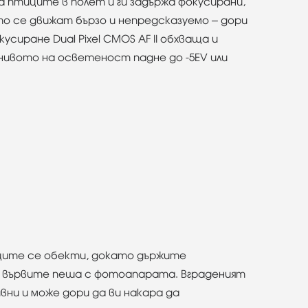
птиците в полет и ги задържа фокусирани,
 се движат бързо и непредсказуемо – дори
сиране Dual Pixel CMOS AF II обхваща и
 нивото на осветеност падне до -5EV или
ещите се обекти, докато държите
то вървите пеша с фотоапарата. Вграденият
вни и може дори да ви накара да