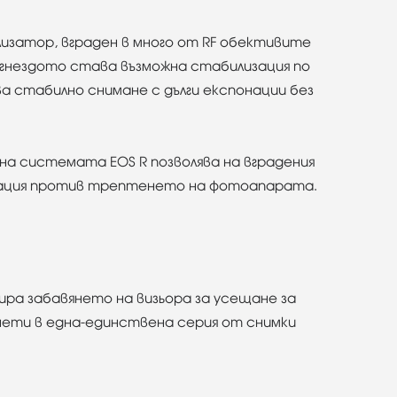
изатор, вграден в много от RF обективите
F гнездото става възможна стабилизация по
лява стабилно снимане с дълги експонации без
на системата EOS R позволява на вградения
изация против трептенето на фотоапарата.
ира забавянето на визьора за усещане за
снети в една-единствена серия от снимки