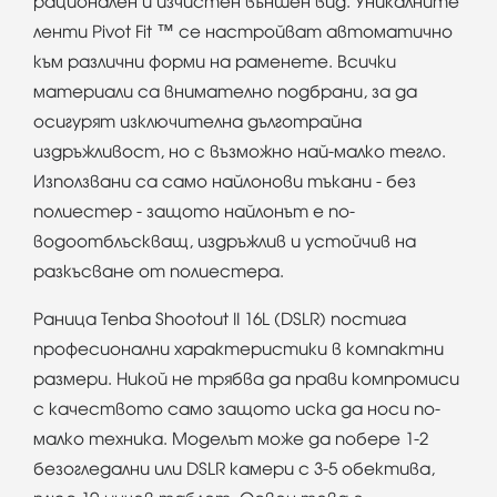
рационален и изчистен външен вид. Уникалните
ленти Pivot Fit ™ се настройват автоматично
към различни форми на раменете. Всички
материали са внимателно подбрани, за да
осигурят изключителна дълготрайна
издръжливост, но с възможно най-малко тегло.
Използвани са само найлонови тъкани - без
полиестер - защото найлонът е по-
водоотблъскващ, издръжлив и устойчив на
разкъсване от полиестера.
Раница Tenba Shootout II 16L (DSLR) постига
професионални характеристики в компактни
размери. Никой не трябва да прави компромиси
с качеството само защото иска да носи по-
малко техника. Моделът може да побере 1-2
безогледални или DSLR камери с 3-5 обектива,