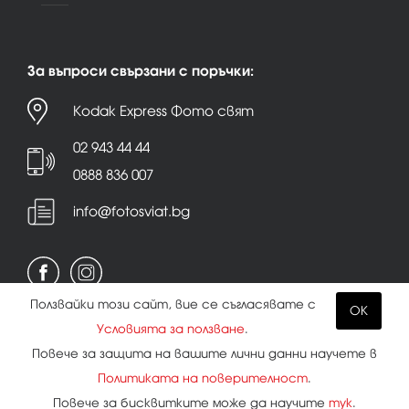
За въпроси свързани с поръчки:
Kodak Express Фото свят
02 943 44 44
0888 836 007
info@fotosviat.bg
Ползвайки този сайт, вие се съгласявате с
OK
Условията за ползване
.
Условия за ползване
|
Политика на поверителност
Повече за защита на вашите лични данни научете в
|
Бисквитки
Политиката на поверителност
.
Повече за бисквитките може да научите
тук
.