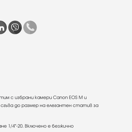
тим с избрани камери Canon EOS M и
 сгъва до размер на елегантен статив за
е 1/4"-20. Включено е безжично