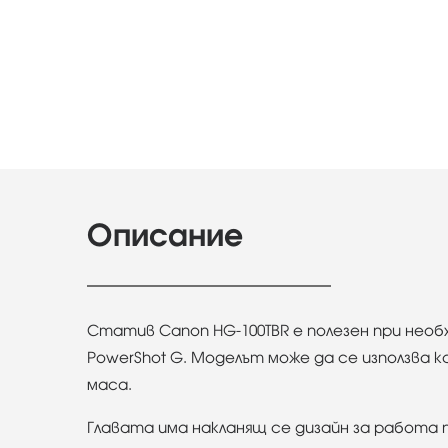
Описание
Статив Canon HG-100TBR е полезен при необ
PowerShot G. Моделът може да се използва к
маса.
Главата има накланящ се дизайн за работа по