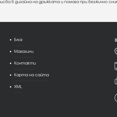
писва в дизайна на дръжката и помага при безжично сн
Блог
З
Магазини
Контакти
Карта на сайта
XML