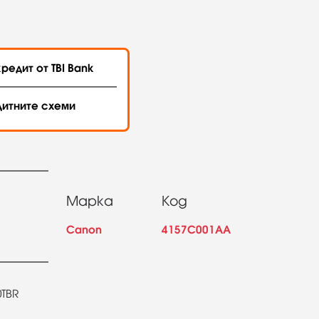
редит от TBI Bank
дитните схеми
Марка
Код
Canon
4157C001AA
TBR