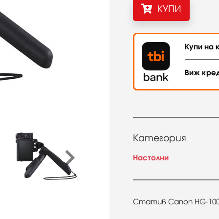
КУПИ
Купи на к
Виж кре
Категория
Настолни
Статив Canon HG-100