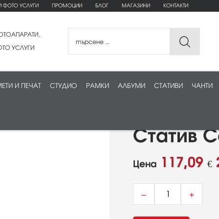
И ФОТО УСЛУГИ
ПРОМОЦИИ
БЛОГ
МАГАЗИНИ
КОНТАКТИ
ОТОАПАРАТИ,
ТО УСЛУГИ
ЕТИ И ПЕЧАТ
СТУДИО
РАМКИ
АЛБУМИ
СТАТИВИ
ЧАНТИ
Статив C
117,09
Цена
€
–
+