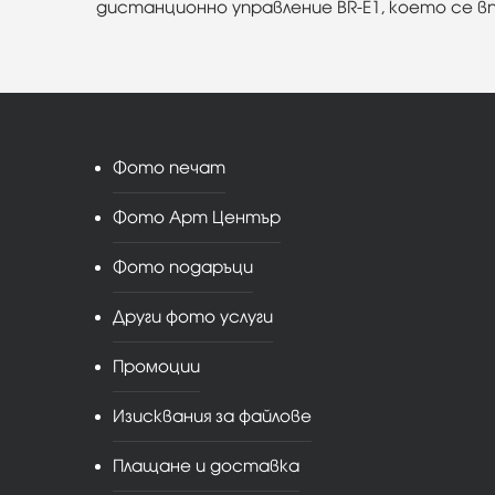
дистанционно управление BR-E1, което се в
Фото печат
Фото Арт Център
Фото подаръци
Други фото услуги
Промоции
Изисквания за файлове
Плащане и доставка