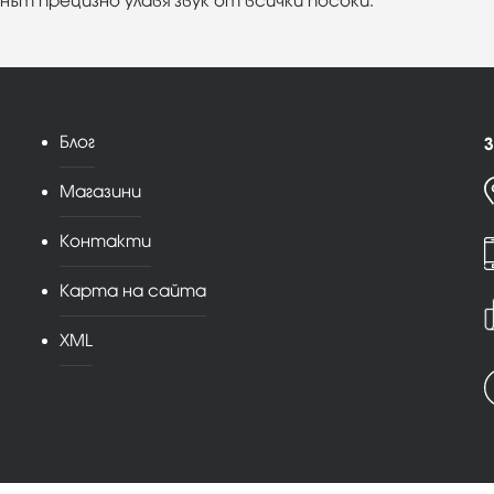
фонът прецизно улавя звук от всички посоки.
Блог
З
Магазини
Контакти
Карта на сайта
XML