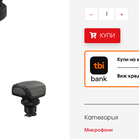
–
+
КУПИ
Купи на к
Виж кре
Категория
Микрофони