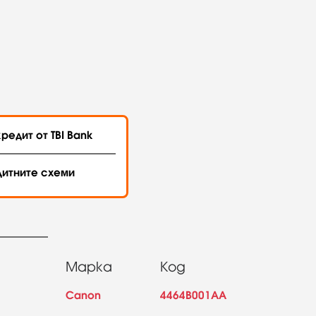
редит от TBI Bank
дитните схеми
Марка
Код
Canon
4464B001AA