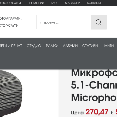
И ФОТО УСЛУГИ
ПРОМОЦИИ
БЛОГ
МАГАЗИНИ
КОНТАКТИ
ОТОАПАРАТИ,
ТО УСЛУГИ
ЕТИ И ПЕЧАТ
СТУДИО
РАМКИ
АЛБУМИ
СТАТИВИ
ЧАНТИ
Микрофо
5.1-Chan
Micropho
270,47
Цена
€