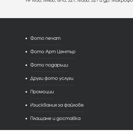
HF M30, M400, G10, S21, M500, S21 и др. Микро
Фото печат
Фото Арт Център
Фото подаръци
Други фото услуги
Промоции
Изисквания за файлове
Плащане и доставка