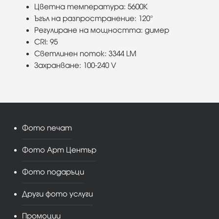
Цветна температура: 5600К
Ъгъл на разпространение: 120°
Регулиране на мощността: димер
CRI: 95
Светлинен поток: 3344 LM
Захранване: 100-240 V
Фото печат
Фото Арт Център
Фото подаръци
Други фото услуги
Промоции