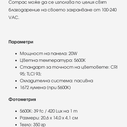
Compac може да се използва по целия свят
благодарение на своето захранване от 100-240
VAC.
Параметри
Мощност на панела: 20W
Цветна температура: 5600K
Стандарт за точност на цветовете: CRI
95; TLCI 93;
Охладителна система: пасивна
1672 лумена (при 5600K)
Фотометрия
5600K: 39 fc / 420 Lux на 1 m
Размери: 20,6 x 14,0 x 4,1 см
Тегло: 350 гр