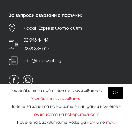
За въпроси свързани с поръчки:
Kodak Express Фото свят
02 943 44 44
0888 836 007
info@fotosviat.bg
Ползвайки този сайт, вие се съгласявате с
OK
Условията за ползване
.
Условия за ползване
|
Политика на поверителност
Повече за защита на вашите лични данни научете в
|
Бисквитки
Политиката на поверителност
.
Повече за бисквитките може да научите
тук
.
Всички права запазени.