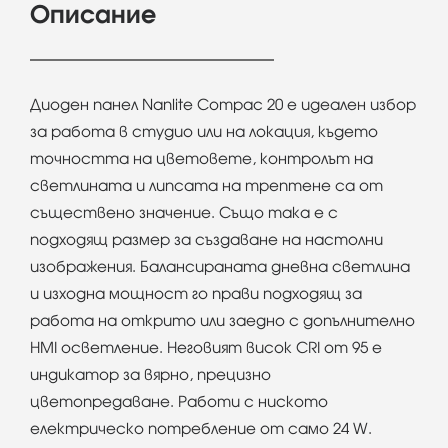
Описание
Диоден панел Nanlite Compac 20 е идеален избор
за работа в студио или на локация, където
точността на цветовете, контролът на
светлината и липсата на трептене са от
съществено значение. Също така е с
подходящ размер за създаване на настолни
изображения. Балансираната дневна светлина
и изходна мощност го прави подходящ за
работа на открито или заедно с допълнително
HMI осветление. Неговият висок CRI от 95 е
индикатор за вярно, прецизно
цветопредаване. Работи с ниското
електрическо потребление от само 24 W.